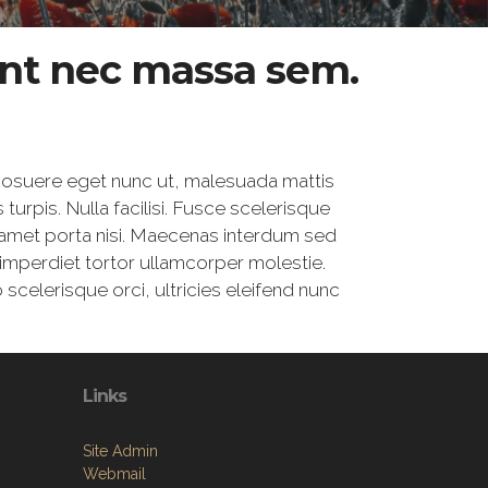
sent nec massa sem.
, posuere eget nunc ut, malesuada mattis
s turpis. Nulla facilisi. Fusce scelerisque
it amet porta nisi. Maecenas interdum sed
nt imperdiet tortor ullamcorper molestie.
scelerisque orci, ultricies eleifend nunc
Links
Site Admin
Webmail