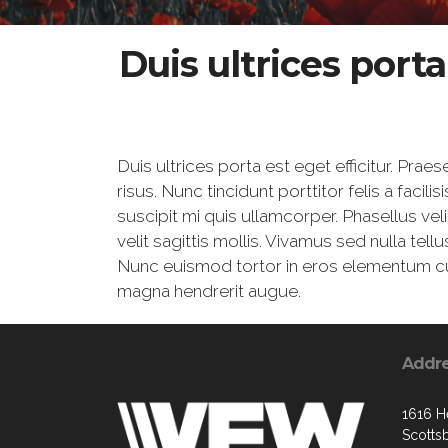
Duis ultrices port
Duis ultrices porta est eget efficitur. Pr
risus. Nunc tincidunt porttitor felis a facil
suscipit mi quis ullamcorper. Phasellus vel
velit sagittis mollis. Vivamus sed nulla tel
Nunc euismod tortor in eros elementum curs
magna hendrerit augue.
Addr
1616 H
Scotts